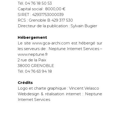
Tél. 04 76 18 50 53
Capital social : 8000,00 €
SIRET : 42931753000039
RCS : Grenoble B 429 317 530
Directeur de la publication : Sylvain Bugier
Hébergement
Le site www.gca-archi.com est hébergé sur
les serveurs de : Neptune Internet Services –
www.neptune.fr
2 rue de la Paix
38000 GRENOBLE
Tél. 04 76 63 94 18
Crédits
Logo et charte graphique : Vincent Velasco
Webdesign & réalisation internet : Neptune
Internet Services