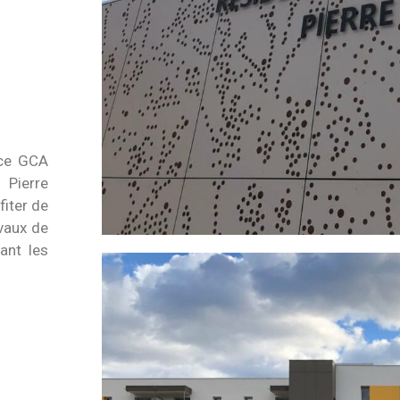
nce GCA
 Pierre
fiter de
avaux de
ant les