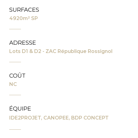
SURFACES
4920m² SP
ADRESSE
Lots D1 & D2 - ZAC République Rossignol
COÛT
NC
ÉQUIPE
IDE2PROJET, CANOPEE, BDP CONCEPT