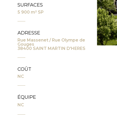
SURFACES
5 900 m² SP
ADRESSE
Rue Massenet / Rue Olympe de
Gouges
38400 SAINT MARTIN D'HERES
COÛT
NC
ÉQUIPE
NC