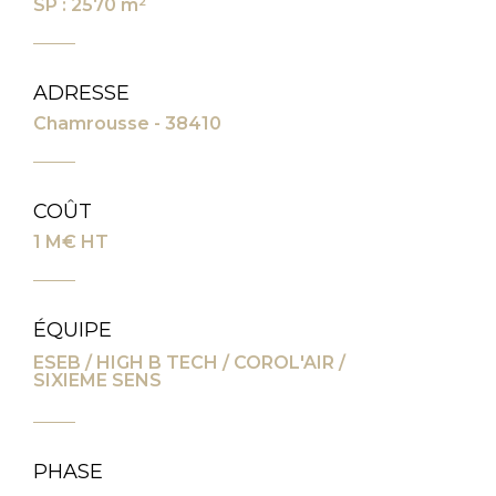
SP : 2570 m²
ADRESSE
Chamrousse - 38410
COÛT
1 M€ HT
ÉQUIPE
ESEB / HIGH B TECH / COROL'AIR /
SIXIEME SENS
PHASE